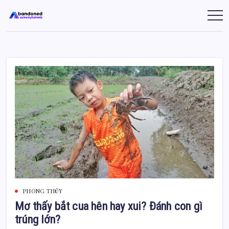
Skip
to
abandonedsubwaytunnels.com
content
PHONG THỦY
Mơ thấy bắt cua hên hay xui? Đánh con gì
trúng lớn?