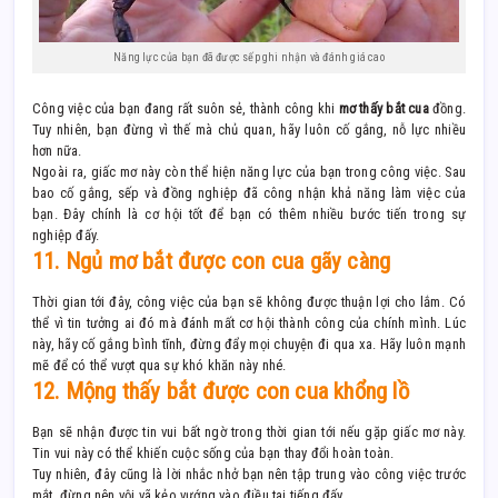
Năng lực của bạn đã được sếp ghi nhận và đánh giá cao
Công việc của bạn đang rất suôn sẻ, thành công khi
mơ thấy bắt cua
đồng.
Tuy nhiên, bạn đừng vì thế mà chủ quan, hãy luôn cố gắng, nỗ lực nhiều
hơn nữa.
Ngoài ra, giấc mơ này còn thể hiện năng lực của bạn trong công việc. Sau
bao cố gắng, sếp và đồng nghiệp đã công nhận khả năng làm việc của
bạn. Đây chính là cơ hội tốt để bạn có thêm nhiều bước tiến trong sự
nghiệp đấy.
11. Ngủ mơ bắt được con cua gãy càng
Thời gian tới đây, công việc của bạn sẽ không được thuận lợi cho lắm. Có
thể vì tin tưởng ai đó mà đánh mất cơ hội thành công của chính mình. Lúc
này, hãy cố gắng bình tĩnh, đừng đẩy mọi chuyện đi qua xa. Hãy luôn mạnh
mẽ để có thể vượt qua sự khó khăn này nhé.
12. Mộng thấy bắt được con cua khổng lồ
Bạn sẽ nhận được tin vui bất ngờ trong thời gian tới nếu gặp giấc mơ này.
Tin vui này có thể khiến cuộc sống của bạn thay đổi hoàn toàn.
Tuy nhiên, đây cũng là lời nhắc nhở bạn nên tập trung vào công việc trước
mắt, đừng nên vội vã kẻo vướng vào điều tai tiếng đấy.