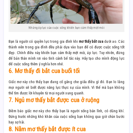
Những áp lực của cuộc sống khiến bạn cảm thấy mệt mỏi
Bạn là người có quyền lực trong gia đình khi
mơ thấy bắt cua
dưới ao. Các
thành viên trong gia đình đều phải dựa vào bạn để có được cuộc sống tốt
đẹp. Chính điều này khiến bạn cảm thấy mệt mỏi, áp lực. Tuy nhiên, đừng
để bản thân mình rơi vào tình cảnh bế tắc này. Hãy tạo cho mình động lực
để cuộc sống thêm ý nghĩa hơn nhé.
6. Mơ thấy đi bắt cua buổi tối
Giấc mơ này cho thấy bạn đang cố gắng che giấu điều gì đó. Bạn lo lắng
mọi người sẽ biết được năng lực thực sự của mình. Vì thế mà bạn không
thể tìm được lời khuyên từ mọi người xung quanh.
7. Ngủ mơ thấy bắt được cua ở ruộng
Điềm báo giấc mơ này cho thấy bạn là người sống bản lĩnh, có dũng khí.
Đứng trước những khó khăn của cuộc sống bạn không qua giờ chùn bước
hay sợ hãi.
8. Nằm mơ thấy bắt được ít cua