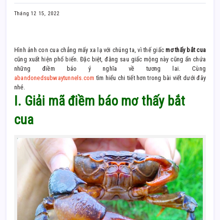
Tháng 12 15, 2022
Hình ảnh con cua chẳng mấy xa lạ với chúng ta, vì thế giấc
mơ thấy bắt cua
cũng xuất hiện phổ biến. Đặc biệt, đằng sau giấc mộng này cũng ẩn chứa
những điềm báo ý nghĩa về tương lai. Cùng
abandonedsubwaytunnels.com
tìm hiểu chi tiết hơn trong bài viết dưới đây
nhé.
I. Giải mã điềm báo mơ thấy bắt
cua