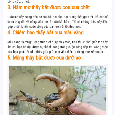
công sức, trí tuệ.
3. Nằm mơ thấy bắt được con cua chết
Giấc mơ này mang đến cơ hội đổi đời cho bạn trong thời gian tới. Đó có thể
là sự thay đổi về công việc, nơi ở hoặc kết hôn… Tất cả những điều này đều
góp phần khiến cuộc sống của bạn trở nên tốt đẹp hơn.
4. Chiêm bao thấy bắt cua màu vàng
Màu vàng thường tượng trưng cho sự may mắn, tiền tài. Vì thế giấc mơ này
ám chỉ bạn sẽ đạt được sự thành công trong cuộc sống sắp tới. Công việc
của bạn phất lên như diều gặp gió, mọi việc diễn ra đúng như kế hoạch.
5. Mộng thấy bắt được cua dưới ao