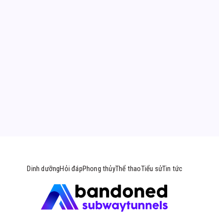
Tiểu sử
Tin tức
Bài viết mới
Messi Có Bao Nhiêu Bàn Thắng Trong Sự Nghiệp? Thống Kê 2026
Uống Vitamin D Lúc Nào Tốt Nhất Để Hấp Thu Trọn Vẹn?
Đi Sai Làn Đường Phạt Bao Nhiêu? Mức Phạt Mới Nhất 2026
Quang Hùng MasterD là ai và hành trình vươn tầm quốc tế
100g ức gà bao nhiêu protein? Bí quyết tăng cơ giảm mỡ
Dinh dưỡng
Hỏi đáp
Phong thủy
Thể thao
Tiểu sử
Tin tức