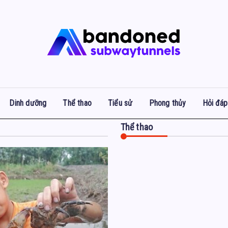
abandonedsubway
Dinh dưỡng
Thể thao
Tiểu sử
Phong thủy
Hỏi đáp
Thể thao