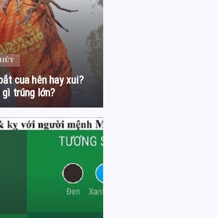
HỦY
bắt cua hên hay xui?
THỂ THAO
gì trúng lớn?
Messi Có Bao 
ễn Nhạn
0
Nghiệp? Thống
By
Nguyenthithuy
Tháng 