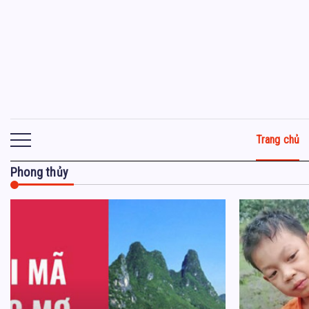
Skip
to
content
Trang chủ
Phong thủy