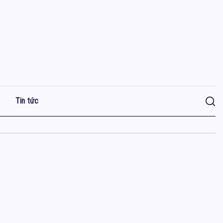
tunnels.com
Tin tức