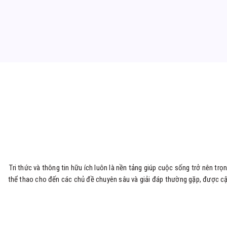
may m
Tuổi canh
Canh ngọ 
hoặc đen. 
Xem t
Tri thức và thông tin hữu ích luôn là nền tảng giúp cuộc sống trở nên 
thể thao cho đến các chủ đề chuyên sâu và giải đáp thường gặp, được cập 