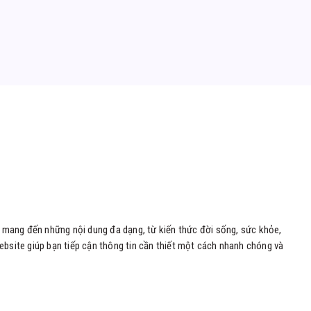
lam
p mang đến những nội dung đa dạng, từ kiến thức đời sống, sức khỏe,
website giúp bạn tiếp cận thông tin cần thiết một cách nhanh chóng và